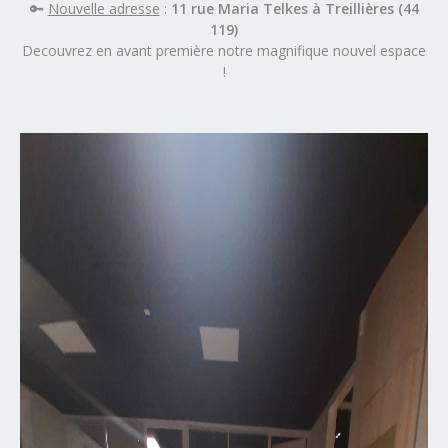
🔑
Nouvelle adresse
:
11 rue Maria Telkes à Treillières (44
119)
Decouvrez en avant première notre magnifique nouvel espace
!