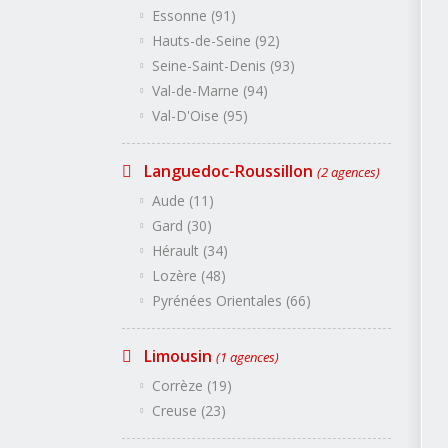
Île-de-France
(4 agences)
Essonne (91)
Paris (75)
Seine-et-Marne (77)
Hauts-de-Seine (92)
Yvelines (78)
Essonne (91)
Seine-Saint-Denis (93)
Hauts-de-Seine (92)
Seine-Saint-Denis (93)
Val-de-Marne (94)
Val-de-Marne (94)
Val-D'Oise (95)
Val-D'Oise (95)
Languedoc-Roussillon
(
Aude (11)
Languedoc-Roussillon
Gard (30)
(2 agences)
Hérault (34)
Lozère (48)
Aude (11)
Pyrénées Orientales (66)
Gard (30)
Limousin
(1 agences)
Corrèze (19)
Hérault (34)
Creuse (23)
Lozère (48)
Lorraine
(1 agences)
Pyrénées Orientales (66)
Meurthe-et-Moselle (54)
Meuse (55)
Moselle (57)
Vosges (88)
Limousin
(1 agences)
Midi Pyrénées
(3 agences)
Ariège (09)
Corrèze (19)
Aveyron (12)
Haute-Garonne (31)
Creuse (23)
Gers (32)
Lot (46)
Hautes-Pyrénées (65)