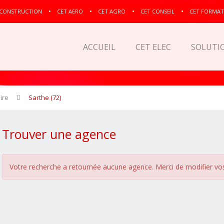
 CONSTRUCTION
CET AERO
CET AGRO
CET CONSEIL
CET FORMAT
ACCUEIL
CET ELEC
SOLUTI
ire
Sarthe (72)
Trouver une agence
Votre recherche a retournée aucune agence. Merci de modifier vos 