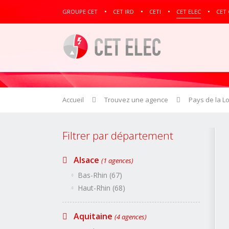
GROUPE CET
CET IRD
CETI
CET ELEC
CET
Accueil
Trouvez une agence
Pays de la Lo
Filtrer par département
Alsace
(1 agences)
Bas-Rhin (67)
Haut-Rhin (68)
Aquitaine
(4 agences)