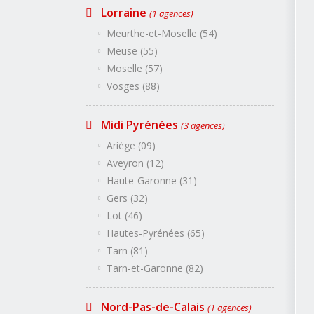
Tarn (81)
Lorraine
(1 agences)
Tarn-et-Garonne (82)
Meurthe-et-Moselle (54)
Nord-Pas-de-Calais
(1 ag
Nord (59)
Meuse (55)
Pas-de-Calais (62)
Moselle (57)
Normandie
(1 agences)
Calvados (14)
Vosges (88)
Eure (27)
Manche (50)
Orne (61)
Seine-Maritime (76)
Midi Pyrénées
(3 agences)
Pays de la Loire
(4 agences
Ariège (09)
Loire-Atlantique (44)
Maine-et-Loire (49)
Aveyron (12)
Sarthe (72)
Vendée (85)
Haute-Garonne (31)
Picardie
(3 agences)
Gers (32)
Aisne (02)
Oise (60)
Lot (46)
Somme (80)
Hautes-Pyrénées (65)
Poitou-Charentes
(4 age
Tarn (81)
Charente (16)
Charente-Maritime (17)
Tarn-et-Garonne (82)
Deux-Sèvres (79)
Vienne (86)
Provence-Alpes-Côte d
Nord-Pas-de-Calais
(1 agences)
Alpes Hte-Prov. (04)