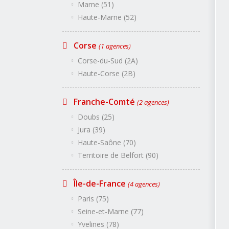
Côte-d'Or (21)
Marne (51)
Nièvre (58)
Saône-et-Loire (71)
Haute-Marne (52)
Yonne (89)
Bretagne
(2 agences)
Corse
Côtes-d'Armor (22)
(1 agences)
Finistère (29)
Ill-et-Vilaine (35)
Corse-du-Sud (2A)
Morbihan (56)
Haute-Corse (2B)
Centre
(3 agences)
Cher (18)
Eure-et-Loir (28)
Indre (36)
Franche-Comté
(2 agences)
Indre-et-Loire (37)
Loir-et-Cher (41)
Doubs (25)
Loiret (45)
Jura (39)
Champagne-Ardenne
(3
Aube (10)
Haute-Saône (70)
Marne (51)
Haute-Marne (52)
Territoire de Belfort (90)
Corse
(1 agences)
Corse-du-Sud (2A)
Haute-Corse (2B)
Île-de-France
(4 agences)
Franche-Comté
(2 agences
Paris (75)
Doubs (25)
Jura (39)
Seine-et-Marne (77)
Haute-Saône (70)
Territoire de Belfort (90)
Yvelines (78)