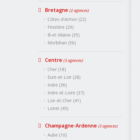
Bretagne
(2 agences)
Côtes-d'Armor (22)
Finistère (29)
Ill-et-Vilaine (35)
Morbihan (56)
Centre
(3 agences)
Alsace
(1 agences)
Cher (18)
Bas-Rhin (67)
Haut-Rhin (68)
Eure-et-Loir (28)
Aquitaine
(4 agences)
Indre (36)
Dordogne (24)
Gironde (33)
Indre-et-Loire (37)
Landes (40)
Lot-et-Garonne (47)
Loir-et-Cher (41)
Pyrénées-Atlantiques (64)
Loiret (45)
Auvergne
(2 agences)
Allier (03)
Cantal (15)
Champagne-Ardenne
Haute-Loire (43)
(3 agences)
Puy-de-Dôme (63)
Aube (10)
Bourgogne
(2 agences)