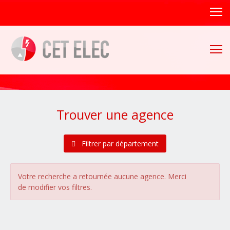
Trouver une agence
Filtrer par département
Alsace
(1 agences)
Bas-Rhin (67)
Votre recherche a retournée aucune agence. Merci
Haut-Rhin (68)
de modifier vos filtres.
Aquitaine
(4 agences)
Dordogne (24)
Gironde (33)
Landes (40)
Lot-et-Garonne (47)
Pyrénées-Atlantiques (64)