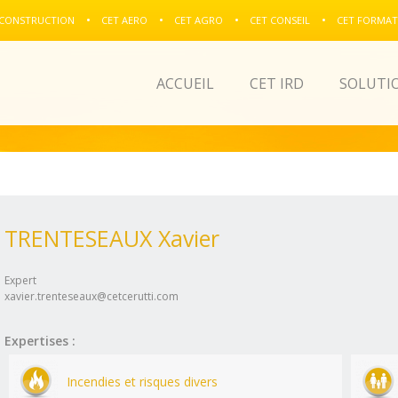
 CONSTRUCTION
CET AERO
CET AGRO
CET CONSEIL
CET FORMAT
ACCUEIL
CET IRD
SOLUTI
TRENTESEAUX Xavier
Expert
xavier.trenteseaux@cetcerutti.com
Expertises :
Incendies et risques divers