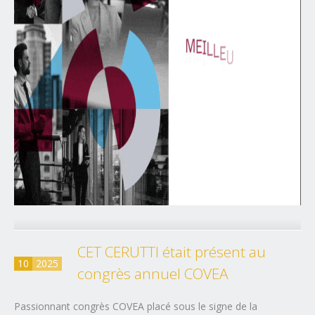
CET CERUTTI était présent au
10
2025
congrès annuel COVEA
Passionnant congrès COVEA placé sous le signe de la