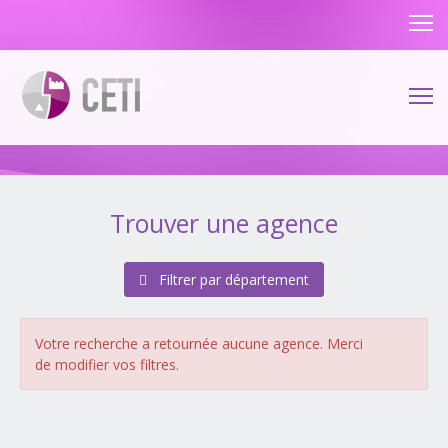
Trouver une agence
Filtrer par département
Alsace
(1 agences)
Bas-Rhin (67)
Votre recherche a retournée aucune agence. Merci
Haut-Rhin (68)
de modifier vos filtres.
Aquitaine
(4 agences)
Dordogne (24)
Gironde (33)
Landes (40)
Lot-et-Garonne (47)
Pyrénées-Atlantiques (64)