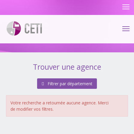
Trouver une agence
Filtrer par département
Alsace
(1 agences)
Bas-Rhin (67)
Votre recherche a retournée aucune agence. Merci
Haut-Rhin (68)
de modifier vos filtres.
Aquitaine
(4 agences)
Dordogne (24)
Gironde (33)
Landes (40)
Lot-et-Garonne (47)
Pyrénées-Atlantiques (64)