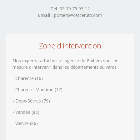
Saône-et-Loire (71)
Yonne (89)
Tél.
05 79 79 95 12
Email :
poitiers@cetcerutti.com
Bretagne
(2 agences)
Côtes-d'Armor (22)
Finistère (29)
Ill-et-Vilaine (35)
Morbihan (56)
Centre
(3 agences)
Zone d'intervention
Cher (18)
Eure-et-Loir (28)
Indre (36)
Indre-et-Loire (37)
Nos experts rattachés à l'agence de Poitiers sont en
Loir-et-Cher (41)
Loiret (45)
mesure d'intervenir dans les départements suivants :
Champagne-Ardenne
(3 agences)
- Charente (16)
Aube (10)
Marne (51)
Haute-Marne (52)
- Charente-Maritime (17)
Corse
(1 agences)
Corse-du-Sud (2A)
- Deux-Sèvres (79)
Haute-Corse (2B)
- Vendée (85)
Franche-Comté
(2 agences)
Doubs (25)
Jura (39)
- Vienne (86)
Haute-Saône (70)
Territoire de Belfort (90)
Île-de-France
(4 agences)