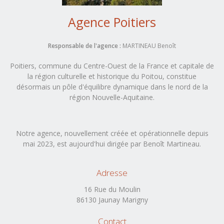
Agence Poitiers
Responsable de l'agence :
MARTINEAU Benoît
Poitiers, commune du Centre-Ouest de la France et capitale de
la région culturelle et historique du Poitou, constitue
désormais un pôle d'équilibre dynamique dans le nord de la
Alsace
(1 agences)
région Nouvelle-Aquitaine.
Bas-Rhin (67)
Haut-Rhin (68)
Aquitaine
(4 agences)
Dordogne (24)
Notre agence, nouvellement créée et opérationnelle depuis
Gironde (33)
mai 2023, est aujourd'hui dirigée par Benoît Martineau.
Landes (40)
Lot-et-Garonne (47)
Pyrénées-Atlantiques (64)
Auvergne
(2 agences)
Adresse
Allier (03)
Cantal (15)
16 Rue du Moulin
Haute-Loire (43)
Puy-de-Dôme (63)
86130 Jaunay Marigny
Bourgogne
(2 agences)
Côte-d'Or (21)
Contact
Nièvre (58)