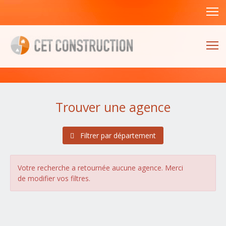
Trouver une agence
Filtrer par département
Alsace
(1 agences)
Bas-Rhin (67)
Votre recherche a retournée aucune agence. Merci
Haut-Rhin (68)
de modifier vos filtres.
Aquitaine
(4 agences)
Dordogne (24)
Gironde (33)
Landes (40)
Lot-et-Garonne (47)
Pyrénées-Atlantiques (64)