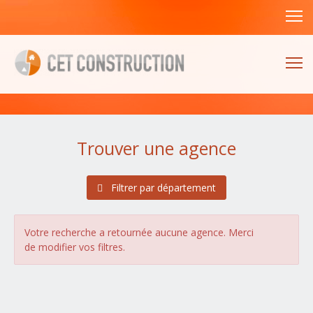
Trouver une agence
Filtrer par département
Alsace
(1 agences)
Bas-Rhin (67)
Votre recherche a retournée aucune agence. Merci
Haut-Rhin (68)
de modifier vos filtres.
Aquitaine
(4 agences)
Dordogne (24)
Gironde (33)
Landes (40)
Lot-et-Garonne (47)
Pyrénées-Atlantiques (64)