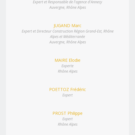
Expert et Responsable de l'agence d'Annecy
Manche (50)
Orne (61)
Auvergne, Rhône Alpes
Seine-Maritime (76)
Pays de la Loire
(4 agences)
Loire-Atlantique (44)
JUGAND Marc
Maine-et-Loire (49)
Sarthe (72)
Expert et Directeur Construction Région Grand-Est, Rhône
Vendée (85)
Alpes et Méditerranée
Auvergne, Rhône Alpes
Picardie
(3 agences)
Aisne (02)
Oise (60)
Somme (80)
MAIRE Elodie
Poitou-Charentes
(4 agences)
Experte
Charente (16)
Rhône Alpes
Charente-Maritime (17)
Deux-Sèvres (79)
Vienne (86)
Provence-Alpes-Côte d'Azur
(3 agences)
POETTOZ Frédéric
Alpes Hte-Prov. (04)
Expert
Hautes-Alpes (05)
Alpes-Maritimes (06)
Bouches-du-Rhône (13)
Var (83)
Vaucluse (84)
PROST Philippe
Expert
Rhône Alpes
(7 agences)
Ain (01)
Rhône Alpes
Ardèche (07)
Drôme (26)
Isère (38)