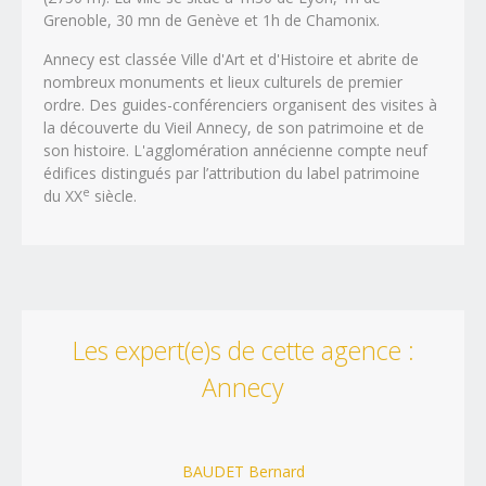
Centre
Grenoble, 30 mn de Genève et 1h de Chamonix.
(3 agences)
Cher (18)
Eure-et-Loir (28)
Annecy est classée Ville d'Art et d'Histoire et abrite de
Indre (36)
Indre-et-Loire (37)
nombreux monuments et lieux culturels de premier
Loir-et-Cher (41)
Loiret (45)
ordre. Des guides-conférenciers organisent des visites à
la découverte du Vieil Annecy, de son patrimoine et de
Champagne-Ardenne
(3 agences)
Aube (10)
son histoire. L'agglomération annécienne compte neuf
Marne (51)
édifices distingués par l’attribution du label patrimoine
Haute-Marne (52)
e
du XX
siècle.
Corse
(1 agences)
Corse-du-Sud (2A)
Haute-Corse (2B)
Franche-Comté
(2 agences)
Doubs (25)
Jura (39)
Haute-Saône (70)
Territoire de Belfort (90)
Les expert(e)s de cette agence :
Île-de-France
(4 agences)
Paris (75)
Itinéraire jusqu'à cette agence
Annecy
Seine-et-Marne (77)
Yvelines (78)
Point de départ
Essonne (91)
Hauts-de-Seine (92)
Seine-Saint-Denis (93)
Val-de-Marne (94)
CALCULER L'ITINÉRAIRE
Val-D'Oise (95)
BAUDET Bernard