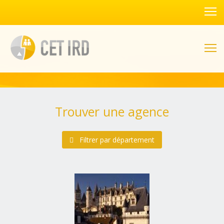
Trouver une agence
Filtrer par département
Alsace
(1 agences)
Bas-Rhin (67)
Haut-Rhin (68)
Aquitaine
(4 agences)
Dordogne (24)
Gironde (33)
Landes (40)
Lot-et-Garonne (47)
Pyrénées-Atlantiques (64)