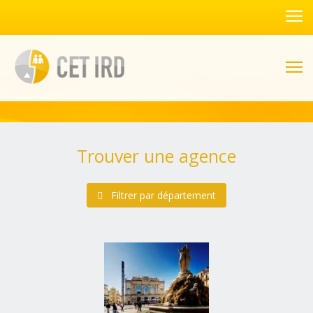
Trouver une agence
Filtrer par département
Alsace
(1 agences)
Bas-Rhin (67)
Haut-Rhin (68)
Aquitaine
(4 agences)
Dordogne (24)