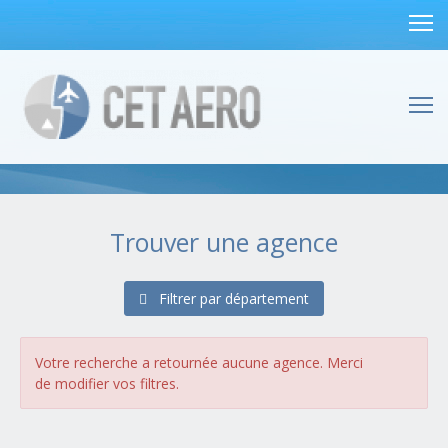
Trouver une agence
Filtrer par département
Alsace
(1 agences)
Bas-Rhin (67)
Haut-Rhin (68)
Votre recherche a retournée aucune agence. Merci
Aquitaine
(4 agences)
de modifier vos filtres.
Dordogne (24)
Gironde (33)
Landes (40)
Lot-et-Garonne (47)
Pyrénées-Atlantiques (64)