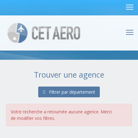
Trouver une agence
Filtrer par département
Alsace
(1 agences)
Bas-Rhin (67)
Haut-Rhin (68)
Votre recherche a retournée aucune agence. Merci
Aquitaine
(4 agences)
de modifier vos filtres.
Dordogne (24)
Gironde (33)
Landes (40)
Lot-et-Garonne (47)
Pyrénées-Atlantiques (64)