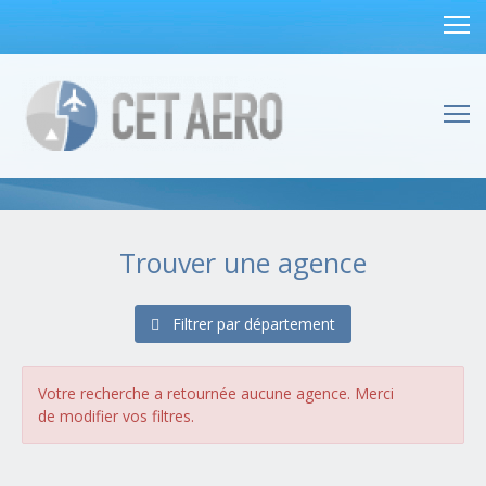
Trouver une agence
Filtrer par département
Alsace
(1 agences)
Bas-Rhin (67)
Haut-Rhin (68)
Votre recherche a retournée aucune agence. Merci
Aquitaine
(4 agences)
de modifier vos filtres.
Dordogne (24)
Gironde (33)
Landes (40)
Lot-et-Garonne (47)
Pyrénées-Atlantiques (64)