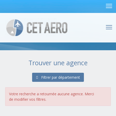
Trouver une agence
Filtrer par département
Alsace
(1 agences)
Bas-Rhin (67)
Haut-Rhin (68)
Votre recherche a retournée aucune agence. Merci
Aquitaine
(4 agences)
de modifier vos filtres.
Dordogne (24)
Gironde (33)
Landes (40)
Lot-et-Garonne (47)
Pyrénées-Atlantiques (64)