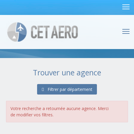
Trouver une agence
Filtrer par département
Alsace
(1 agences)
Bas-Rhin (67)
Haut-Rhin (68)
Votre recherche a retournée aucune agence. Merci
Aquitaine
(4 agences)
de modifier vos filtres.
Dordogne (24)
Gironde (33)
Landes (40)
Lot-et-Garonne (47)
Pyrénées-Atlantiques (64)