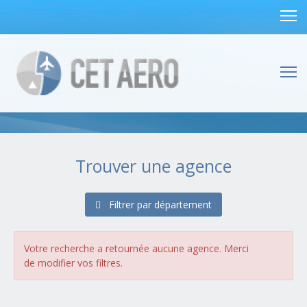
Trouver une agence
Filtrer par département
Alsace
(1 agences)
Bas-Rhin (67)
Haut-Rhin (68)
Votre recherche a retournée aucune agence. Merci
Aquitaine
(4 agences)
de modifier vos filtres.
Dordogne (24)
Gironde (33)
Landes (40)
Lot-et-Garonne (47)
Pyrénées-Atlantiques (64)